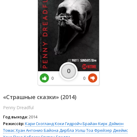
0
0
0
«Страшные сказки» (2014)
Penny Dreadful
Год выхода:
2014
Режиссёр:
Кари Скогланд
Коки Гидройч
Брайан Кирк
Дэймон
Томас
Хуан Антонио Байона
Дирбла Уолш
Тоа Фрейзер
Джеймс