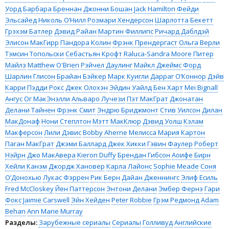
Уорд
Барбара Бреннан
Джонни Бошан
Jack Hamilton
Фейди
Эльсайед
Николь О’Нилл
Розмари Хендерсон
Шарлотта Бекетт
Грэхэм Батлер
Дэвид Райан
Мартин Филлипс
Ричард Даблдэй
Элисон МакГирр
Пандора Колин
Фрэнк Прендергаст
Ольга Верли
Тэмсин Топольски
Себастьян Крофт
Raluca-Sandra Moore
Питер
Майлз
Matthew O'Brien
Рэйчел Даулинг
Майкл Джеймс Форд
Шарлин Глисон
Брайан Бэйкер
Марк Куигли
Дарраг О’Коннор
Дэйв
Карри
Пэдди Рокс
Джек Олохэн
Эйдин Уайлд
Бен Харт
Mei Bignall
Ангус Ог МакЭнэлли
Альваро Лучези
Пэт МакГрат
Джонатан
Делани Тайнен
Фрэнк Смит
Эндрю Бриджмонт
Стив Уилсон
Дилан
МакДонаф
Нони Степлтон
Мэтт МакКлюр
Дэвид Уолш
Кэлам
Макферсон
Лили Дэвис
Bobby Aherne
Мелисса Мария Картон
Паган МакГрат
Джэми Баллард
Джек Хикки
Гэвин Фаулер
Роберт
Нэйрн
Джо МакАвера
Kieron Duffy
Брендан Гибсон
Аоифе Бирн
Хейли Канэм
Джордж Хановер
Карла Лайонс
Sophie Meade
Соня
О’Донохью
Лукас Фэррен
Рик Берн
Дайан Дженнингс
Элиф Есиль
Fred McCloskey
Йен Паттерсон
Энтони Делани
Эмбер Фернэ
Гари
Фокс
Jaimie Carswell
Эйн Хейден
Peter Robbie
Грэм Редмонд
Adam
Behan
Ann Marie Murray
Разделы:
Зарубежные сериалы
Сериалы
Голливуд
Английские