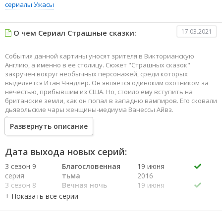
сериалы
Ужасы
17.03.2021
О чем Сериал Страшные сказки:
События данной картины уносят зрителя в Викторианскую
Англию, а именно в ее столицу. Сюжет "Страшных сказок"
закручен вокруг необычных персонажей, среди которых
выделяется Итан Чэндлер. Он является одиноким охотником за
нечестью, прибывшим из США. Но, стоило ему вступить на
британские земли, как он попал в западню вампиров. Его сковали
дьявольские чары женщины-медиума Ванессы Айвз.
А тем временем по городу разгуливают все представители
Развернуть описание
нечистой силы. Это прежде всего Дориан Грей, в котором явно
сидит не один демон. Здесь же можно встретить доктора
Джекила и немца Франкенштейна, и самого Графа Дракулу со
Дата выхода новых серий:
своими приближенными. И со всем этим многообразием нечисти
пытается вести борьбу легендарный Ван Хельсинг.
3 сезон 9
Благословенная
19 июня
серия
тьма
2016
3 сезон 8
Вечная ночь
19 июня
серия
2016
3 сезон 7
Отлив
12 июня
серия
2016