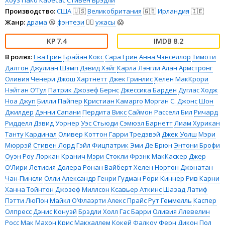
Хоуз
Пако Кабесас
Стивен Брэдли
Производство:
США
🇺🇸
Великобритания
🇬🇧
Ирландия
🇮🇪
Жанр:
драма
😫
фэнтези
🧝‍♂️
ужасы
😱
7.4
8.2
В ролях:
Ева Грин
Брайан Кокс
Сара Грин
Анна Чэнселлор
Тимоти
Далтон
Джулиан Шэмп
Дэвид Хэйг
Карла Лэнгли
Алан Армстронг
Оливия Ченери
Джош Хартнетт
Джек Гринлис
Хелен МакКрори
Нэйтан О’Тул
Патрик Джозеф Бернс
Джессика Барден
Дуглас Ходж
Ноа Джуп
Билли Пайпер
Кристиан Камарго
Морган С. Джонс
Шон
Джилдер
Дэнни Сапани
Пердита Викс
Саймон Расселл Бил
Ричард
Ридделл
Дэвид Уорнер
Уэс Стьюди
Сэмюэл Барнетт
Лиам Хурикан
Танту Кардинал
Оливер Коттон
Гарри Тредэвэй
Джек Уолш
Мэри
Мюррэй
Стивен Лорд
Гэйл Фицпатрик
Эми Де Брюн
Энтони Брофи
Оуэн Роу
Лоркан Кранич
Мэри Стокли
Фрэнк МакКаскер
Джер
О’Лири
Летисия Долера
Ронан Вайберт
Хелен Нортон
Джонатан
Чан-Пинсли
Олли Александр
Генри Гудман
Рори Киннер
Рив Карни
Ханна Тойнтон
Джозеф Миллсон
Ксавьер Аткинс
Шазад Латиф
Пэтти ЛюПон
Майкл О’Флаэрти
Алекс Прайс
Рут Геммелль
Каспер
Олпресс
Дэнис Конуэй
Брэдли Холл
Гас Барри
Оливия Ллевелин
Росс Мак Махон
Крис Макхаллем
Кокей Фалкоу
Ферн Дикон
Пол