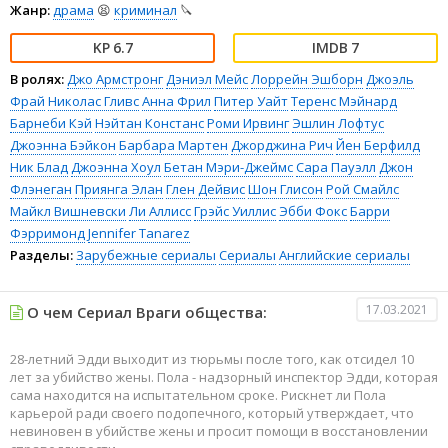
Жанр:
драма
😫
криминал
🔪
6.7
7
В ролях:
Джо Армстронг
Дэниэл Мейс
Лоррейн Эшборн
Джоэль
Фрай
Николас Гливс
Анна Фрил
Питер Уайт
Теренс Мэйнард
Барнеби Кэй
Нэйтан Констанс
Роми Ирвинг
Эшлин Лофтус
Джоэнна Бэйкон
Барбара Мартен
Джорджина Рич
Йен Берфилд
Ник Блад
Джоэнна Хоул
Бетан Мэри-Джеймс
Сара Пауэлл
Джон
Флэнеган
Приянга Элан
Глен Дейвис
Шон Глисон
Рой Смайлс
Майкл Вишневски
Ли Аллисс
Грэйс Уиллис
Эбби Фокс
Барри
Фэрримонд
Jennifer Tanarez
Разделы:
Зарубежные сериалы
Сериалы
Английские сериалы
17.03.2021
О чем Сериал Враги общества:
28-летний Эдди выходит из тюрьмы после того, как отсидел 10
лет за убийство жены. Пола - надзорный инспектор Эдди, которая
сама находится на испытательном сроке. Рискнет ли Пола
карьерой ради своего подопечного, который утверждает, что
невиновен в убийстве жены и просит помощи в восстановлении