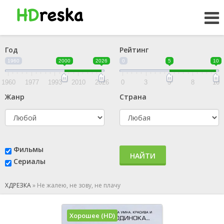
Год
Рейтинг
1960
2000
2026
0
5
10
1960
1977
1993
2010
2026
0
3
5
8
10
Жанр
Страна
Фильмы
НАЙТИ
Сериалы
ХДРЕЗКА
»
Не жалею, не зову, не плачу
Хорошее (HD)