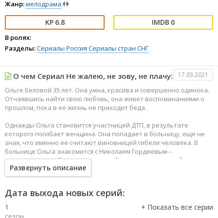
Жанр:
мелодрама
👫
6.8
0
В ролях:
Разделы:
Сериалы
Россия
Сериалы стран СНГ
17.03.2021
О чем Сериал Не жалею, не зову, не плачу:
Ольге Беловой 35 лет. Она умна, красива и совершенно одинока.
Отчаявшись найти свою любовь, она живет воспоминаниями о
прошлом, пока в ее жизнь не приходит беда.
Однажды Ольга становится участницей ДТП, в результате
которого погибает женщина. Она попадает в больницу, еще не
зная, что именно ее считают виновницей гибели человека. В
больнице Ольга знакомится с Николаем Гордеевым –
оперативным работником, который проходит курс реабилитации
Развернуть описание
после ранения. Он сильный мужчина, порядочный и честный
человек, но давно уже разочаровался в женщинах, стал упрямым
и замкнутым. Однако добрая и романтичная Ольга нравится ему,
Дата выхода новых серий:
к тому же оба они так любят стихи Есенина…
1
Николай узнает, что Ольгу считают виновницей аварии, и изо
сезон