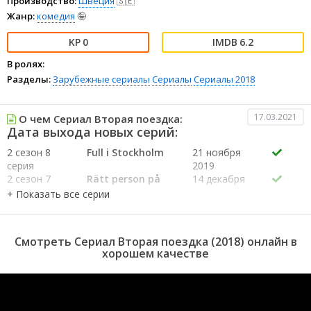
Производство:
Швеция
🇸🇪
Жанр:
комедия
🤪
0
6.2
В ролях:
Разделы:
Зарубежные сериалы
Сериалы
Сериалы 2018
17.03.2021
О чем Сериал Вторая поездка:
Дата выхода новых серий:
2 сезон 8
Full i Stockholm
21 ноября
серия
2019
2 сезон 7
Rätt person på
14 декабря
серия
jobbet
2019
2 сезон 6
A bigger person
7 декабря
серия
2019
2 сезон 5
Skaffa barn
30 ноября
Смотреть Сериал Вторая поездка (2018) онлайн в
серия
2019
хорошем качестве
2 сезон 4
Matkritikern
23 ноября
серия
2019
2 сезон 3
Bröllopsfest
16 ноября
серия
2019
2 сезон 2
9 ноября