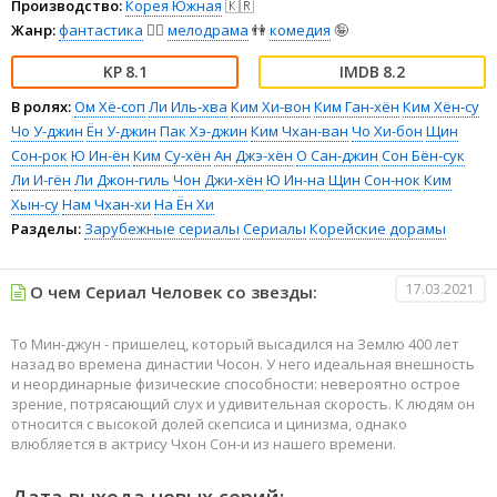
Производство:
Корея Южная
🇰🇷
Жанр:
фантастика
🧙‍♀️
мелодрама
👫
комедия
🤪
8.1
8.2
В ролях:
Ом Хё-соп
Ли Иль-хва
Ким Хи-вон
Ким Ган-хён
Ким Хён-су
Чо У-джин
Ён У-джин
Пак Хэ-джин
Ким Чхан-ван
Чо Хи-бон
Щин
Сон-рок
Ю Ин-ён
Ким Су-хён
Ан Джэ-хён
О Сан-джин
Сон Бён-сук
Ли И-гён
Ли Джон-гиль
Чон Джи-хён
Ю Ин-на
Щин Сон-нок
Ким
Хын-су
Нам Чхан-хи
На Ён Хи
Разделы:
Зарубежные сериалы
Сериалы
Корейские дорамы
17.03.2021
О чем Сериал Человек со звезды:
То Мин-джун - пришелец, который высадился на Землю 400 лет
назад во времена династии Чосон. У него идеальная внешность
и неординарные физические способности: невероятно острое
зрение, потрясающий слух и удивительная скорость. К людям он
относится с высокой долей скепсиса и цинизма, однако
влюбляется в актрису Чхон Сон-и из нашего времени.