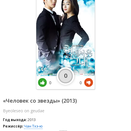
0
0
0
«Человек со звезды» (2013)
Byeoleseo on geudae
Год выхода:
2013
Режиссёр:
Чан Тхэ-ю