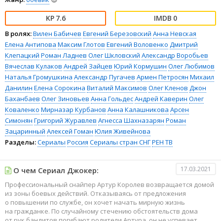
7.6
0
В ролях:
Вилен Бабичев
Евгений Березовский
Анна Невская
Елена Антипова
Максим Глотов
Евгений Воловенко
Дмитрий
Клепацкий
Роман Ладнев
Олег Шкловский
Александр Воробьев
Вячеслав Кулаков
Андрей Зайцев
Юрий Кормушин
Олег Любимов
Наталья Громушкина
Александр Пугачев
Армен Петросян
Михаил
Данилин
Елена Сорокина
Виталий Максимов
Олег Кленов
Джон
Баханбаев
Олег Зиновьев
Анна Гольдес
Андрей Каверин
Олег
Коваленко
Мирназар Курбанов
Анна Калашникова
Арсен
Симонян
Григорий Журавлев
Агнесса Шахназарян
Роман
Зацаринный
Алексей Гоман
Юлия Живейнова
Разделы:
Сериалы
Россия
Сериалы стран СНГ
РЕН ТВ
17.03.2021
О чем Сериал Джокер:
Профессиональный снайпер Артур Королев возвращается домой
из зоны боевых действий. Отказываясь от предложения
о повышении по службе, он хочет начать мирную жизнь
на гражданке. По случайному стечению обстоятельств дома
от рук бандитов погибают родители Артура, он не успевает