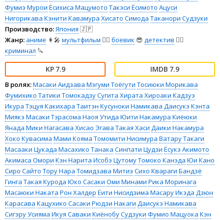
Фумиэ Мурои
Ёсихиса Мацумото
Такэси Ёсимото
Ацуси
Нигорикава
Кэнити Кавамура
Хисато Симода
Таканори Судзуки
Производство:
Япония
🇯🇵
Жанр:
аниме
👩‍🎤
мультфильм
🧚‍♀️
боевик
😎
детектив
🕵️‍♂️
криминал
🔪
7.9
7.9
В ролях:
Масаки Аидзава
Мэгуми Тоёгути
Тосиюки Морикава
Фумихико Татики
Томокадзу Сугита
Хирата Хироаки
Кадзуэ
Икура
Тэцуя Какихара
Таитэн Кусуноки
Намикава Даисукэ
Кэнта
Миякэ
Масаки Тэрасома
Наоя Утида
Юити Накамура
Киёюки
Янада
Мики Нагасава
Хисао Эгава
Такая Хаси
Даики Накамура
Хоко Кувасима
Мами Кояма
Томомити Нисимура
Ватару Такаги
Масааки Цукада
Масахико Танака
Синпати Цудзи
Ёсукэ Акимото
Акимаса Омори
Кэн Нарита
Исобэ Цутому
Томоко Канэда
Юи Кано
Сиро Сайто
Тору Нара
Томидзава Митиэ
Сихо Квараги
Бандзё
Гинга
Такая Курода
Юко Сасаки
Оми Минами
Рика Моринага
Масаюки Наката
Рон Халдер
Ёити Нисидзима
Масару Икэда
Дзюн
Карасава
Кацухико Сасаки
Рюдзи Накаги
Даисукэ Намикава
Сигэру Усияма
Икуя Саваки
Киёнобу Судзуки
Фумио Мацуока
Кэн