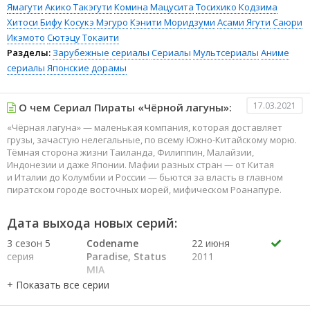
Ямагути
Акико Такэгути
Комина Мацусита
Тосихико Кодзима
Хитоси Бифу
Косукэ Мэгуро
Кэнити Моридзуми
Асами Ягути
Саюри
Икэмото
Сютэцу Токаити
Разделы:
Зарубежные сериалы
Сериалы
Мультсериалы
Аниме
сериалы
Японские дорамы
17.03.2021
О чем Сериал Пираты «Чёрной лагуны»:
«Чёрная лагуна» — маленькая компания, которая доставляет
грузы, зачастую нелегальные, по всему Южно-Китайскому морю.
Тёмная сторона жизни Таиланда, Филиппин, Малайзии,
Индонезии и даже Японии. Мафии разных стран — от Китая
и Италии до Колумбии и России — бьются за власть в главном
пиратском городе восточных морей, мифическом Роанапуре.
Дата выхода новых серий:
3 сезон 5
Codename
22 июня
серия
Paradise, Status
2011
MIA
3 сезон 4
Oversaturation
2 марта
серия
Kill Box
2011
3 сезон 3
Angels in the
7 января