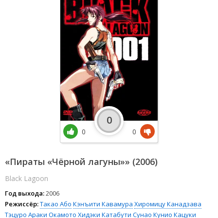
0
0
0
«Пираты «Чёрной лагуны»» (2006)
Black Lagoon
Год выхода:
2006
Режиссёр:
Такао Або
Кэнъити Кавамура
Хиромицу Канадзава
Тэцуро Араки
Окамото Хидэки
Катабути Сунао
Кунио Кацуки