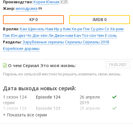
Производство:
Корея Южная
🇰🇷
Жанр:
мелодрама
👫
0
0
В ролях:
Кан Щин-иль
Нам Ир-у
Ким Хе-ри
Пэк Су-рён
Со Хё-рим
Пак Юн-джэ
Чо Док-хён
Ли Джон-нам
Кан Тхэ-сон
Чин Е-соль
Разделы:
Зарубежные сериалы
Сериалы
Сериалы 2018
Корейские дорамы
19.03.2021
О чем Сериал Это моя жизнь:
Парень из сельской местности решать изменить свою жизнь.
Дата выхода новых серий:
1 сезон 124
Episode 124
26 апреля
серия
2019
1 сезон 123
Episode 123
25 апреля
серия
2019
1 сезон 122
Episode 122
24 апреля
серия
2019
1 сезон 121
Episode 121
23 апреля