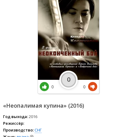
0
0
0
«Неопалимая купина» (2016)
Год выхода:
2016
Режиссёр:
Производство:
СНГ
Жанр:
драма
😫