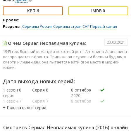
7.6
0
В ролях:
Разделы:
Сериалы
Россия
Сериалы стран СНГ
Первый канал
23.03.2021
О чем Сериал Неопалимая купина:
1945 год. Бывший командир пехотной роты Антонина Иваньшина
возвращается с фронта. Привыкшая к суровым боевым будням, к
смерти и лишениям, она пытается найти свое место в мирной
жизни.
Дата выхода новых серий:
1 сезон 8
Серия 8
8 октября
серия
2020
1 сезон 7
Серия 7
8 октября
серия
2020
1 сезон 6
Серия 6
7 октября
серия
2020
1 сезон 5
Серия 5
7 октября
Смотреть Сериал Неопалимая купина (2016) онлайн
серия
2020