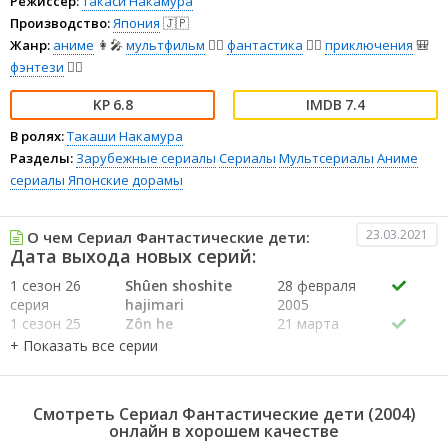
Режиссёр:
Такаси Накамура
Производство:
Япония
🇯🇵
Жанр:
аниме
👩‍🎤
мультфильм
🧚‍♀️
фантастика
🧙‍♀️
приключения
🎒
фэнтези
🧝‍♂️
6.8
7.4
В ролях:
Такаши Накамура
Разделы:
Зарубежные сериалы
Сериалы
Мультсериалы
Аниме
сериалы
Японские дорамы
23.03.2021
О чем Сериал Фантастические дети:
Дата выхода новых серий:
1 сезон 26
Shûen shoshite
28 февраля
серия
hajimari
2005
1 сезон 25
Zôn he
21 марта
серия
2005
1 сезон 24
Tôma no
14 марта
серия
shinjitsu
2005
1 сезон 23
Geruta
7 марта
Смотреть Сериал Фантастические дети (2004)
серия
2005
онлайн в хорошем качестве
1 сезон 22
Hirai
28 февраля