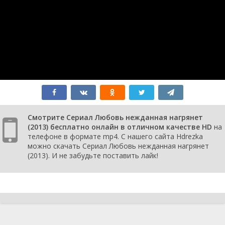
страх, чтобы осознать простую истину - любовь и счастье можно
обрести в любом возрасте, если вы готовы набраться смелости и
рискнуть открыть свое сердце.
Смотрите Сериал Любовь нежданная нагрянет
(2013) бесплатно онлайн в отличном качестве HD
на
телефоне в формате mp4. С нашего сайта Hdrezka
можно скачать Сериал Любовь нежданная нагрянет
(2013). И не забудьте поставить лайк!