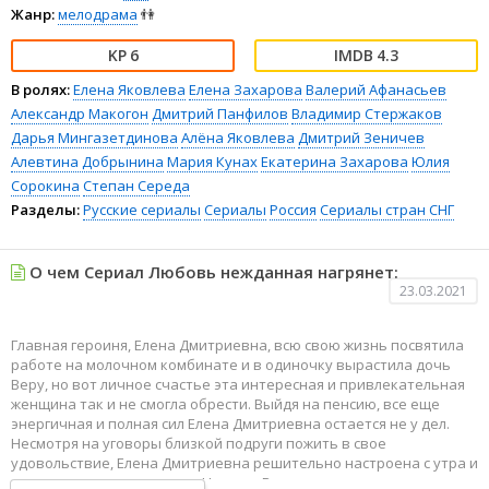
Жанр:
мелодрама
👫
6
4.3
В ролях:
Елена Яковлева
Елена Захарова
Валерий Афанасьев
Александр Макогон
Дмитрий Панфилов
Владимир Стержаков
Дарья Мингазетдинова
Алёна Яковлева
Дмитрий Зеничев
Алевтина Добрынина
Мария Кунах
Екатерина Захарова
Юлия
Сорокина
Степан Середа
Разделы:
Русские сериалы
Сериалы
Россия
Сериалы стран СНГ
О чем Сериал Любовь нежданная нагрянет:
23.03.2021
Главная героиня, Елена Дмитриевна, всю свою жизнь посвятила
работе на молочном комбинате и в одиночку вырастила дочь
Веру, но вот личное счастье эта интересная и привлекательная
женщина так и не смогла обрести. Выйдя на пенсию, все еще
энергичная и полная сил Елена Дмитриевна остается не у дел.
Несмотря на уговоры близкой подруги пожить в свое
удовольствие, Елена Дмитриевна решительно настроена с утра и
до ночи помогать родным. Но дочь Вера и ее семья живут своими