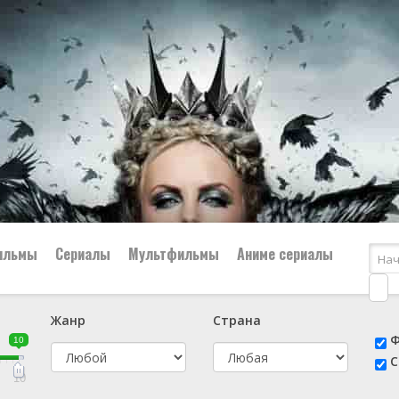
ильмы
Сериалы
Мультфильмы
Аниме сериалы
Жанр
Страна
е
📔 Биография
😎 Боевик
Ф
10
н
👨‍✈️ Военный
🕵️‍♂️ Детектив
С
й
📑 Документальный
😫 Драма
10