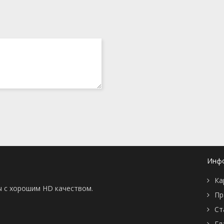
Инф
Ка
ы с хорошим HD качеством.
Пр
Ст
Гл