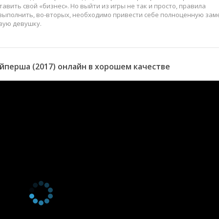
авить свой «бизнес». Но выйти из игры не так и просто, правила
 выполнить, во-вторых, необходимо привести себе полноценную зам
вую девушку.
йперша (2017) онлайн в хорошем качестве