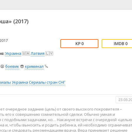
📖 История
🤪 Комедия
🎥 Короткометражка
🔪 Криминал
рама
🎼 Музыка
🧚‍♀️ Мультфильм
ша» (2017)
л
👨‍💼 Новости
🎒 Приключения
ьное тв
👨‍👩‍👧‍👦 Семейный
⚽ Спорт
у
🤯 Триллер
😱 Ужасы
2017
0
0
астика
🤠 Фильм-нуар
🧝‍♂️ Фэнтези
о:
Украина
🇺🇦
Латвия
🇱🇻
ония
😫
боевик
😎
криминал
🔪
риалы
Украина
Сериалы стран СНГ
23.03.2
т очередное задание (цель) от своего высокого покровителя –
ть его к совершению сомнительной сделки. Обычно умная и
я с подобными задачами, но… Накануне встречи с очередной «целью
нна и, чтобы выносить и родить ребенка, ей необходимо ограничива
рессы и следовать рекомендациям врача. Вера принимает решение