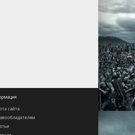
ормация
рта сайта
авообладателям
атьи
авная