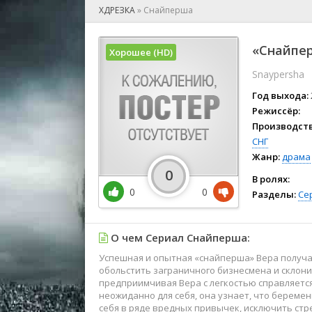
🎲 Игра
ХДРЕЗКА
»
Снайперша
🎙 Концерт
👫 Мелод
«Снайпер
Хорошее (HD)
🕺 Мюзик
Snaypersha
👨‍💻 Реал
🎤 Ток-шо
Год выхода:
🧙‍♀️ Фант
Режиссёр:
Производств
🏅 Церем
СНГ
Жанр:
драма
0
В ролях:
0
0
Разделы:
Се
О чем Сериал Снайперша:
Успешная и опытная «снайперша» Вера получае
обольстить заграничного бизнесмена и склони
предприимчивая Вера с легкостью справляетс
неожиданно для себя, она узнает, что береме
себя в ряде вредных привычек, исключить ст