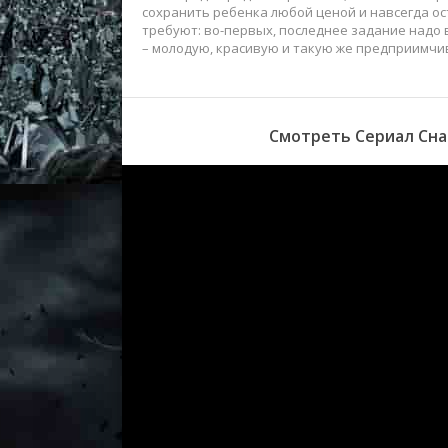
сохранить ребенка любой ценой и навсегда ост
требуют: во-первых, последнее задание надо
– молодую, красивую и такую же предприимчи
Смотреть Сериал Сна