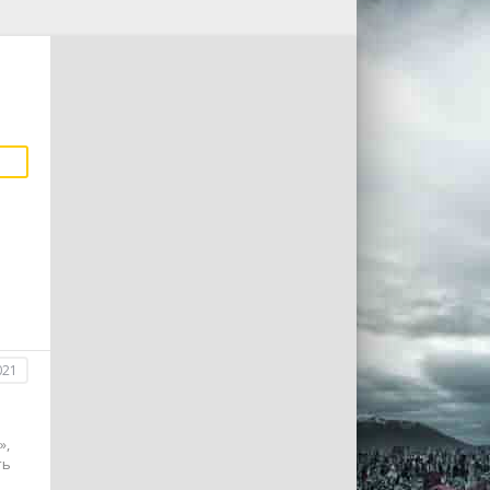
021
»,
ть