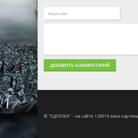
ДОБАВИТЬ КОММЕНТАРИЙ
© "ХДРЕЗКА" - на сайте 128919 кино картин