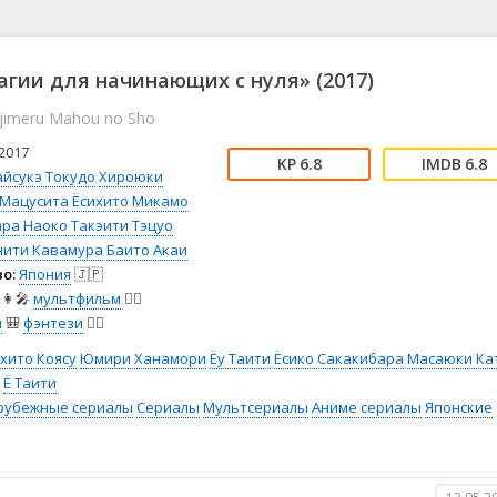
📖 История
🤪 Комедия
🎥 Короткометражка
🔪 Криминал
рама
🎼 Музыка
🧚‍♀️ Мультфильм
агии для начинающих с нуля» (2017)
л
👨‍💼 Новости
🎒 Приключения
ajimeru Mahou no Sho
ьное тв
👨‍👩‍👧‍👦 Семейный
⚽ Спорт
у
🤯 Триллер
😱 Ужасы
2017
6.8
6.8
астика
🤠 Фильм-нуар
🧝‍♂️ Фэнтези
айсукэ Токудо
Хироюки
 Мацусита
Ёсихито Микамо
ония
ара
Наоко Такэити
Тэцуо
нити Кавамура
Баито Акаи
о:
Япония
🇯🇵
👩‍🎤
мультфильм
🧚‍♀️
я
🎒
фэнтези
🧝‍♂️
хито Коясу
Юмири Ханамори
Ёу Таити
Ёсико Сакакибара
Масаюки Ка
Ё Таити
рубежные сериалы
Сериалы
Мультсериалы
Аниме сериалы
Японские