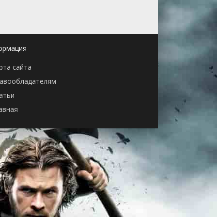
ормация
рта сайта
авообладателям
атьи
авная