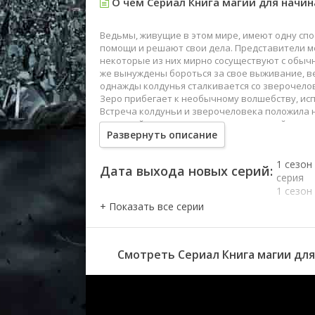
О чем Сериал Книга магии для начин
Ведьмы, живущие в этом мире, имеют одну спо
помощи и решают свои дела. Представители ме
некоторые из них мирно сосуществуют с обычн
же вынуждены бороться за свое выживание, ве
однажды колдунья сталкивается со зверочело
Зеро прибегает к необычному волшебству, исп
Встреча колдуньи и зверочеловека положила 
имеющий хоть каплю таланта к чародейству, с
Развернуть описание
1 сезон
Дата выхода новых серий:
серия
1 сезон
серия
1 сезон
серия
1 сезон
Смотреть Сериал Книга магии для
1 сезон
1 сезон
1 сезон