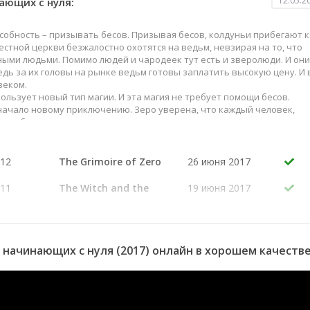
12.05.2
ающих с нуля:
собность – призывать бесов. Призывая бесов, колдуньи прибегают к
стной церкви безжалостно охотятся на ведьм, невзирая на то, что
ыми людьми. Помимо людей и чародеек тут есть и зверолюди. И они
дь за их головы на рынке ведьм готовы заплатить высокую цену. И 
веком.
ользует новый тип магии. И эта магия не требует помощи бесов.
начало новому приключению. Зеро уверена, что каждый человек,
пособен научиться этому виду магии.
 12
The Grimoire of Zero
26 июня 2017
 11
The Witch and the
19 июня 2017
Sorcerer
 10
The Truth Revealed
12 июня 2017
 9 серия
Reunion
5 июня 2017
 начинающих с нуля (2017) онлайн в хорошем качеств
 8 серия
Sorena's
29 мая 2017
Granddaughter
 7 серия
Plasta, the Royal
22 мая 2017
Capital
 6 серия
Thirteen
15 мая 2017