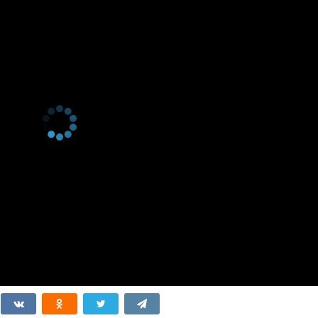
 5 серия
The Sorcerers of Zero
8 мая 2017
 4 серия
The Road to Latette
1 мая 2017
 3 серия
Duel
24 апреля 2017
 2 серия
Witch-Hunting
17 апреля 2017
 1 серия
The Witch and the
10 апреля 2017
Beastfallen