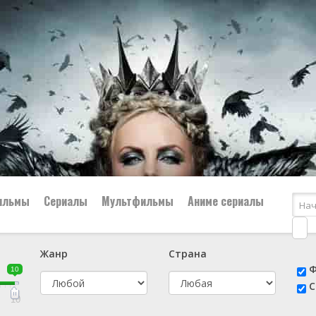
ильмы
Сериалы
Мультфильмы
Аниме сериалы
Жанр
Страна
е
📔 Биография
😎 Боевик
Ф
10
н
👨‍✈️ Военный
🕵️‍♂️ Детектив
С
й
📑 Документальный
😫 Драма
10