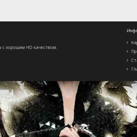
Инф
Ка
ы с хорошим HD качеством.
Пр
Ст
Гл