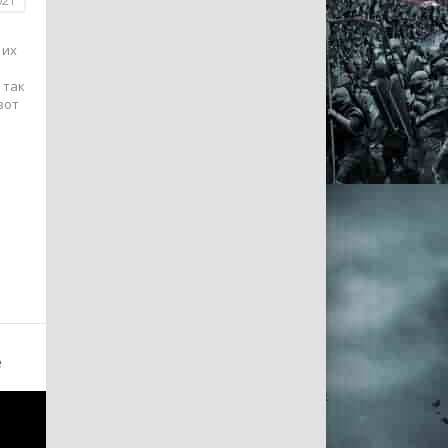
021
 их
 так
вот
е