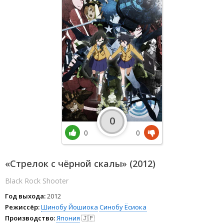
0
0
0
«Стрелок с чёрной скалы» (2012)
Black Rock Shooter
Год выхода:
2012
Режиссёр:
Шинобу Йошиока
Синобу Ёсиока
Производство:
Япония
🇯🇵