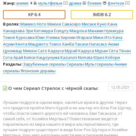
Жанр:
аниме
👩‍🎤
мультфильм
🧚‍♀️
драма
😫
боевик
😎
фэнтези
🧝‍♂️
6.4
6.2
В ролях:
Мамико Ното
Миюки Савасиро
Мисаки Куно
Кана
Ханадзава
Эри Китамура
Ёсицугу Мацуока
Манами Нумакура
Томоё Куросава
Юми Утияма
Хироми Игараси
Мики Ито
Кана
Асуми
Кента Мацумото
Томоэ Ханба
Такаси Нагасако
Аюми
Цунэмацу
Миюки Сато
Кадзуса Мурай
Кадзуса Мураи
Сёта Тёнан
Сота Арай
Киёси Кацусунума
Kazunori Nomata
Юриэ Кобори
Разделы:
Зарубежные сериалы
Сериалы
Мультсериалы
Аниме
сериалы
Японские дорамы
12.05.2021
О чем Сериал Стрелок с чёрной скалы:
Лучшие подруги в одном мире, заклятые враги в другом. Через
что придется пройти Мато Курой и ее альтер-эго Блэк Рок Шутер,
чтобы спасти самого дорогого ей человека, Ёми Таканаси, от
самой себя, от Хозяйки Мертвых? Повествование ведется
параллельно из мира нашего и мира альтернативного, где
лучшие подруги существуют в виде Блэк Рок Шутера и Хозяйки
Мертвых. Наш мир наполнен чувствами и переживаниями,