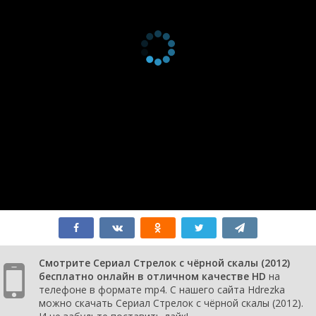
серия
the Sky
2012
1 сезон 1
How Much
2 февраля
серия
Louder Do I Have
2012
to Shout?
Смотрите Сериал Стрелок с чёрной скалы (2012)
бесплатно онлайн в отличном качестве HD
на
телефоне в формате mp4. С нашего сайта Hdrezka
можно скачать Сериал Стрелок с чёрной скалы (2012).