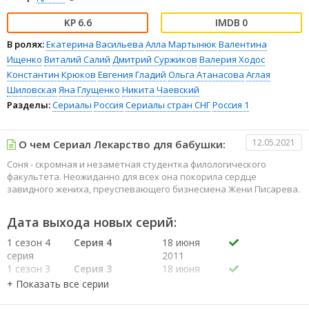
6.6
0
В ролях:
Екатерина Васильева
Алла Мартынюк
Валентина
Ищенко
Виталий Салий
Дмитрий Суржиков
Валерия Ходос
Константин Крюков
Евгения Гладий
Ольга Атанасова
Аглая
Шиловская
Яна Глущенко
Никита Чаевский
Разделы:
Сериалы
Россия
Сериалы стран СНГ
Россия 1
12.05.2021
О чем Сериал Лекарство для бабушки:
Соня - скромная и незаметная студентка филологического
факультета. Неожиданно для всех она покорила сердце
завидного жениха, преуспевающего бизнесмена Жени Писарева.
Дата выхода новых серий:
1 сезон 4
Серия 4
18 июня
серия
2011
1 сезон 3
Серия 3
18 июня
серия
2011
1 сезон 2
Серия 2
18 июня
серия
2011