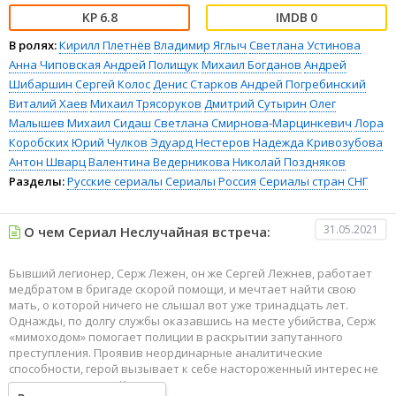
6.8
0
В ролях:
Кирилл Плетнёв
Владимир Яглыч
Светлана Устинова
Анна Чиповская
Андрей Полищук
Михаил Богданов
Андрей
Шибаршин
Сергей Колос
Денис Старков
Андрей Погребинский
Виталий Хаев
Михаил Трясоруков
Дмитрий Сутырин
Олег
Малышев
Михаил Сидаш
Светлана Смирнова-Марцинкевич
Лора
Коробских
Юрий Чулков
Эдуард Нестеров
Надежда Кривозубова
Антон Шварц
Валентина Ведерникова
Николай Поздняков
Разделы:
Русские сериалы
Сериалы
Россия
Сериалы стран СНГ
31.05.2021
О чем Сериал Неслучайная встреча:
Бывший легионер, Серж Лежен, он же Сергей Лежнев, работает
медбратом в бригаде скорой помощи, и мечтает найти свою
мать, о которой ничего не слышал вот уже тринадцать лет.
Однажды, по долгу службы оказавшись на месте убийства, Серж
«мимоходом» помогает полиции в раскрытии запутанного
преступления. Проявив неординарные аналитические
способности, герой вызывает к себе настороженный интерес не
только у полиции... Кроме того, участие в этих расследованиях