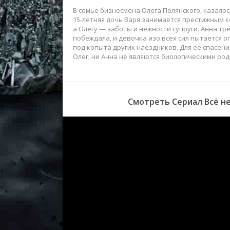
В семье бизнесмена Олега Полянского, казалос
15-летняя дочь Варя занимается престижным к
а Олегу — заботы и нежности супруги. Анна тр
побеждала, и девочка изо всех сил пытается
под копыта других наездников. Для ее спасени
Олег, ни Анна не являются биологическими ро
Смотреть Сериал Всё не