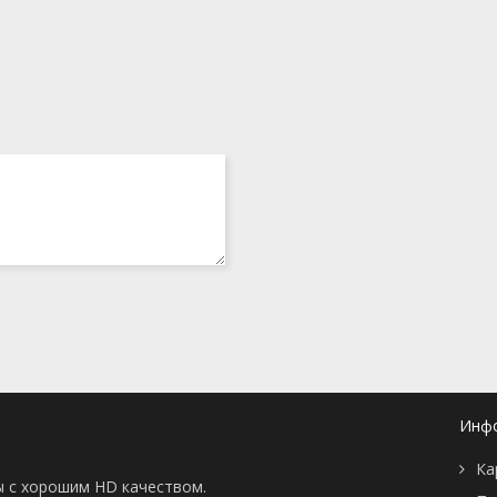
Инф
Ка
ы с хорошим HD качеством.