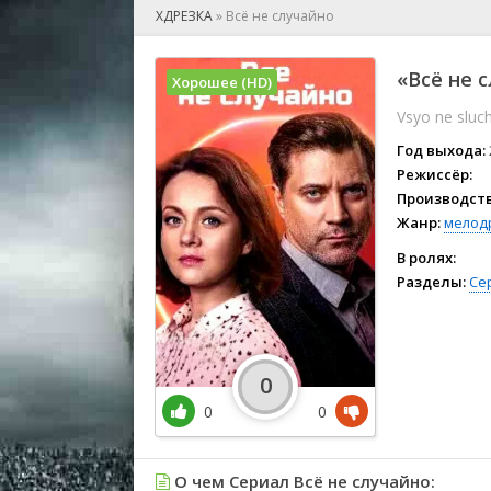
🎲 Игра
ХДРЕЗКА
»
Всё не случайно
🎙 Концерт
👫 Мелод
«Всё не с
Хорошее (HD)
🕺 Мюзик
Vsyo ne sluc
👨‍💻 Реал
🎤 Ток-шо
Год выхода:
🧙‍♀️ Фант
Режиссёр:
Производств
🏅 Церем
Жанр:
мелод
В ролях:
Разделы:
Се
0
0
0
О чем Сериал Всё не случайно: