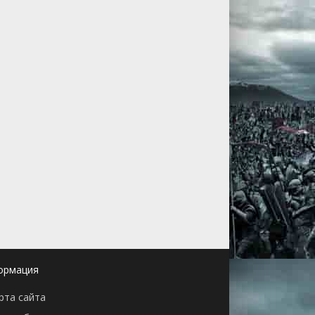
ормация
рта сайта