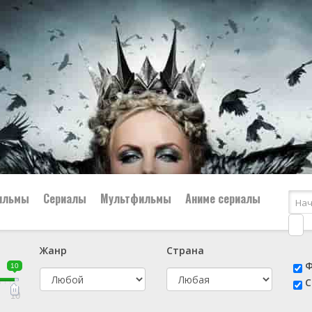
ильмы
Сериалы
Мультфильмы
Аниме сериалы
Жанр
Страна
е
📔 Биография
😎 Боевик
Ф
10
н
👨‍✈️ Военный
🕵️‍♂️ Детектив
С
й
📑 Документальный
😫 Драма
10