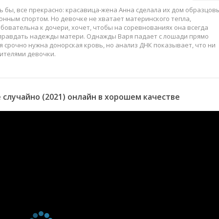
ь бы, все прекрасно: красавица-жена Анна сделала их дом образцов
онным спортом. Но девочке не хватает материнского тепла,
ебовательна к дочери, хочет, чтобы на соревнованиях она всегда
 оправдать надежды матери. Однажды Варя падает с лошади прямо
я срочно нужна донорская кровь, но анализ ДНК показывает, что ни
дителями девочки.
 случайно (2021) онлайн в хорошем качестве