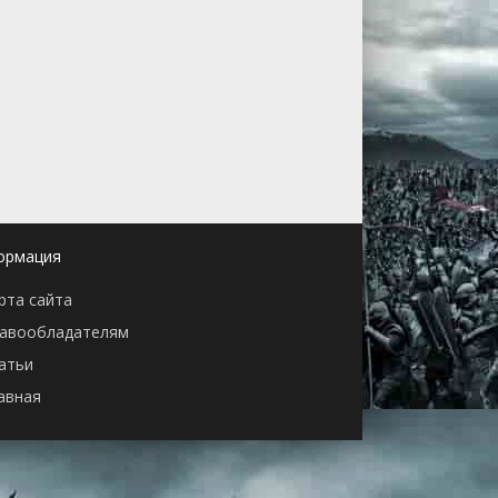
ормация
рта сайта
авообладателям
атьи
авная