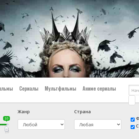
ильмы
Сериалы
Мультфильмы
Аниме сериалы
Жанр
Страна
е
📔 Биография
😎 Боевик
Ф
10
н
👨‍✈️ Военный
🕵️‍♂️ Детектив
С
й
📑 Документальный
😫 Драма
10