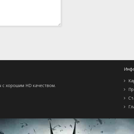
Инф
Ка
ы с хорошим HD качеством.
Пр
Ст
Гл