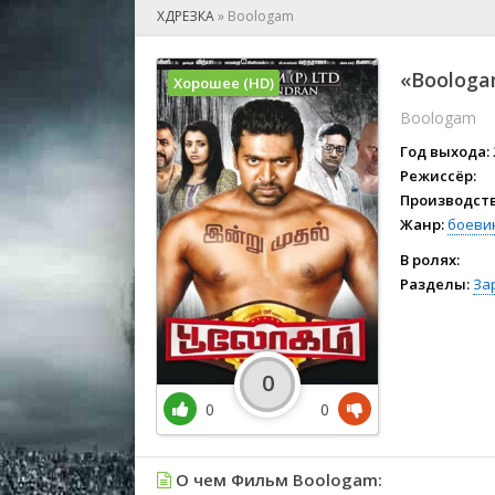
🎲 Игра
ХДРЕЗКА
»
Boologam
🎙 Концерт
👫 Мелод
«Boologa
Хорошее (HD)
🕺 Мюзик
Boologam
👨‍💻 Реал
🎤 Ток-шо
Год выхода:
🧙‍♀️ Фант
Режиссёр:
Производств
🏅 Церем
Жанр:
боеви
В ролях:
Разделы:
За
0
0
0
О чем Фильм Boologam: